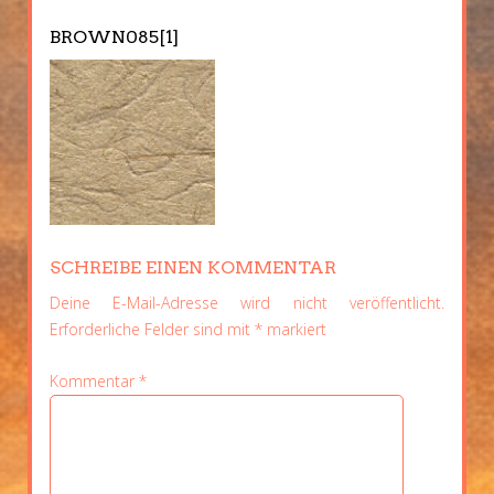
BROWN085[1]
SCHREIBE EINEN KOMMENTAR
Deine E-Mail-Adresse wird nicht veröffentlicht.
Erforderliche Felder sind mit
*
markiert
Kommentar
*